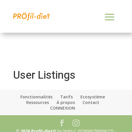
User Listings
Fonctionnalités
Tarifs
Ecosystème
Ressources
À propos
Contact
CONNEXION
© 2026 Profil-diet®
by Nutri-C (92900679900027) -