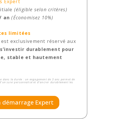
s Expert
itiale
(éligible selon critères)
/ an
(Économisez 10%)
ces limitées
st exclusivement réservé aux
t
s’investir durablement pour
ne, stable et hautement
e dans la durée : un engagement de 3 ans permet de
 d’un suivi personnalisé et d’ancrer durablement les
n démarrage Expert