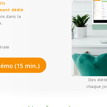
ils
ment dédié
ens dans la
e.
érale
démo (15 min.)
Des diété
chaque j