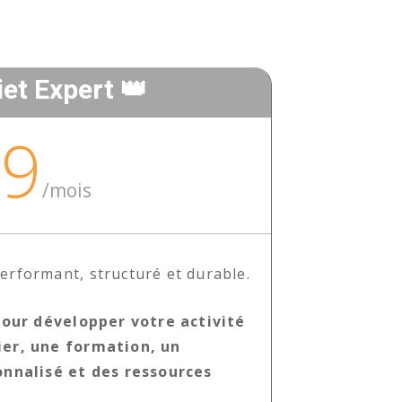
iet Expert 👑
99
/
mois
erformant, structuré et durable.
ur développer votre activité
ier, une formation, un
nalisé et des ressources