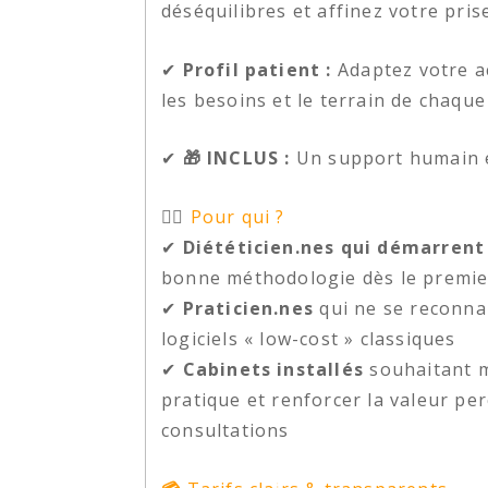
déséquilibres et affinez votre pri
✔
Profil patient :
Adaptez votre 
les besoins et le terrain de chaque
✔
🎁 INCLUS :
Un support humain et
👩‍⚕️
Pour qui ?
✔
Diététicien.nes qui démarrent
bonne méthodologie dès le premie
✔
Praticien.nes
qui ne se reconnai
logiciels « low-cost » classiques
✔
Cabinets installés
souhaitant m
pratique et renforcer la valeur pe
consultations