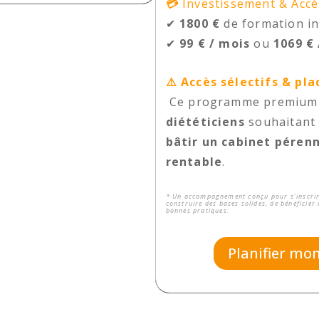
💳
Investissement & Accè
✔
1800 €
de formation in
✔
99 € / mois
ou
1069 € 
⚠️ Accès sélectifs & pla
Ce programme premium e
diététiciens
souhaitan
bâtir un cabinet péren
rentable
.
* Un accompagnement conçu pour s’inscrir
construire des bases solides, de bénéficier
bonnes pratiques.
Planifier mo