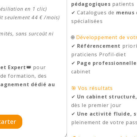
pédagogiques
patients
siliation en 1 clic)
✔ Catalogues de
menus
it seulement 44 € /mois)
spécialisées
mités, sans surcoût ni
🌐
Développement de votre
✔
Référencement
priori
praticiens Profil-diet
✔
Page professionnelle
iet Expert👑
pour
cabinet
 de formation, des
agnement dédié au
🎯 Vos résultats
✔
Un cabinet structuré
dès le premier jour
✔
Une activité fluide, 
tarter
pleinement de votre pas