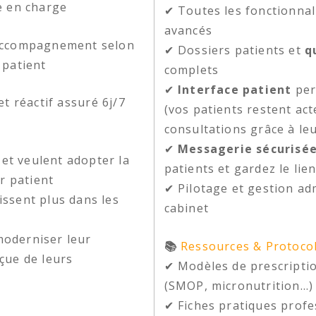
se en charge
✔ Toutes les fonctionnali
avancés
accompagnement selon
✔ Dossiers patients et
q
 patient
complets
✔
Interface patient
per
 réactif assuré 6j/7
(vos patients restent ac
consultations grâce à le
✔
Messagerie sécurisée
et veulent adopter la
patients et gardez le lie
r patient
✔ Pilotage et gestion ad
ssent plus dans les
cabinet
oderniser leur
📚
Ressources & Protocol
rçue de leurs
✔ Modèles de prescripti
(SMOP, micronutrition…)
✔ Fiches pratiques profe