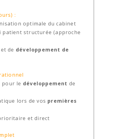
ours) :
nisation optimale du cabinet
i patient structurée (approche
 et de
développement de
ationnel
 pour le
développement
de
atique lors de vos
premières
ioritaire et direct
omplet