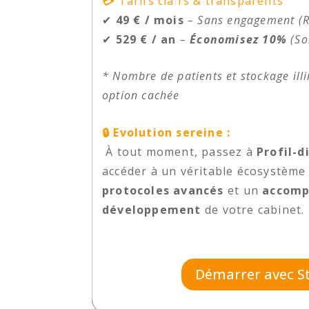
💳
Tarifs clairs & transparents
✔
49 € / mois
–
Sans engagement (Ré
✔
529 € / an
–
Économisez 10%
(So
* Nombre de patients et stockage illi
option cachée
🔒 Evolution sereine :
À tout moment, passez à
Profil-d
accéder à un véritable écosystème
protocoles avancés
et un
accomp
développement
de votre cabinet.
Démarrer avec S