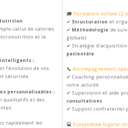
🎓
Formation initiale (2 j
Nutrition
✔
Structuration
et orga
mple calcul de calories
✔
Méthodologie
de suiv
icronutrition et le
globale)
✔ Stratégie d’acquisition
patientèle
intelligents :
 et l’évolution de vos
📞
Accompagnement opér
et sécurisée
✔ Coaching personnalisé
votre activité
es personnalisables :
✔ Supervision et aide pr
 qualitatifs et des
consultations
antes
✔ Support confraternel pr
ez rapidement les
💻
Ecosystème logiciel c