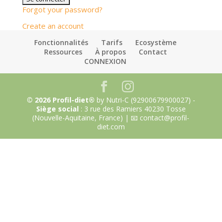
Forgot your password?
Create an account
Fonctionnalités
Tarifs
Ecosystème
Ressources
À propos
Contact
CONNEXION
© 2026 Profil-diet®
by Nutri-C (92900679900027) -
Siège social
: 3 rue des Ramiers 40230 Tosse
(Nouvelle-Aquitaine, France) | 📧 contact@profil-
diet.com