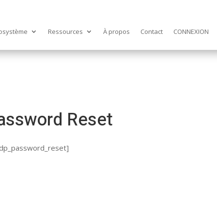
osystème
Ressources
À propos
Contact
CONNEXION
assword Reset
adp_password_reset]