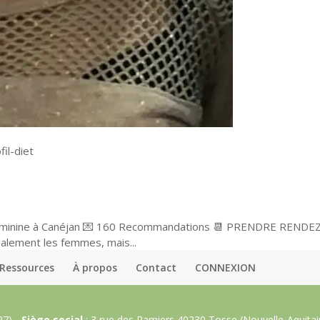
il-diet
Féminine à Canéjan 💌 160 Recommandations 📆 PRENDRE RENDEZ-
alement les femmes, mais...
Ressources
À propos
Contact
CONNEXION
27) -
Siège social
: 3 rue des Ramiers 40230 Tosse (Nouvelle-Aquitai