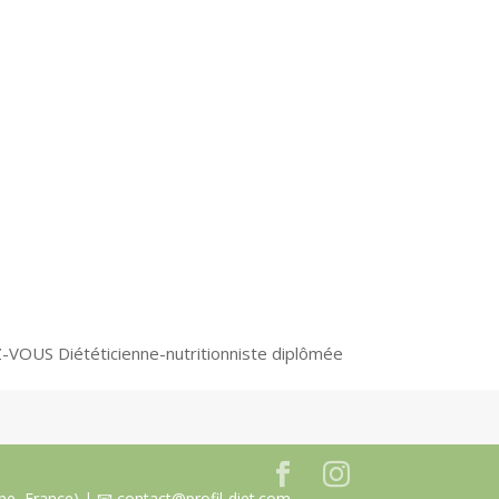
VOUS Diététicienne-nutritionniste diplômée
ne, France) | 📧 contact@profil-diet.com